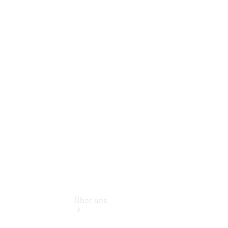
Terminbuchung
Pannen- &
Schadenhilfe
Service für
Reisemobile
Teile &
Zubehör
Rückrufe &
Umrüstungen
Über uns